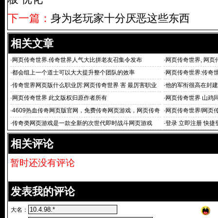
下一篇：
身为老玩家十分厌恶这些东西
相关文章
·
网页传奇世界.传奇世界人气大比拼老友召集令发布
·
网页传奇世界, 网
·
都会组上一个道士可以大大提升整个团队的效率
·
网页传奇世界:传奇世
·
传奇世界网页版什么职业厉:网页传奇世界 害 最厉害职业
·
他的军衔很高在封建
分享
·
网页传奇世界 此文版权归原作者所有
·
网页传奇世界 山鸡
在哪里
·
4609热血传奇网页版官网，免费传奇网页游戏，网页传奇
·
网页传奇世界!网页
世界_网页传奇游戏
·
传奇类网页游戏是一款全新的次世代即时战斗网页游戏
·
登录 立即注册 快捷
相关评论
暂时还没有评论
发表我的评论
大名：