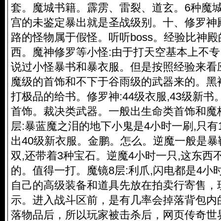
套。魔城书籍。霹雳、雷裂、道玄。6种魔
宫的未鉴定暴出就是圣战级别。十、修罗神
路的怪物属于假怪。听听boss。经验比神
西。魔神修罗等小怪:由于打天空基本上不专
说过小怪暴书和暴衣服。但是按照经验来看
魔级的首饰和不下于谷雨级的武器来的。黑
打极品的给书。修罗神:44级衣服,43级新
首饰。裁决类武器。一般出生命类首饰和魔
层:暴蓝魔之泪的地下小鬼是4小时一刷,只有
出40级新衣服。金鹏。怎么。逆魔一般是暴
双,还带着3种宝石。逆魔4小时一只,这东西
的。值得一打。魔镜8层:利爪,闪电都是4小
自己的高级装备和道具先放在拍卖行寄售，
示。进入战斗区前，是有几率会掉落背包内
落物品后，所以玩家被击杀后，网页传奇世