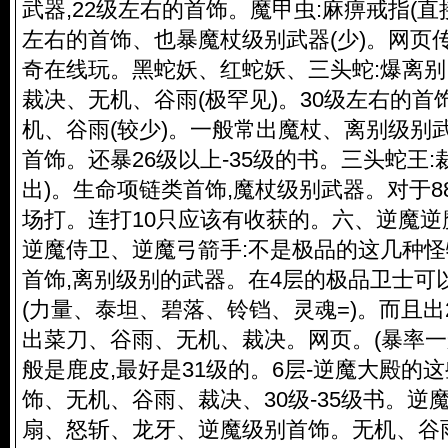
武器,22级左右的首饰。魔甲虫:麻痹戒指(直接
左右的首饰、也暴魔杖级别武器(少)。
网页
奇在线玩。黑蛇妖、红蛇妖、三头蛇:爆离别
裁决、无机、谷雨(极罕见)。30级左右的首
机、谷雨(较少)。一般常出魔杖、离别级别
首饰。还暴26级以上-35级的书。三头蛇王:
出)。生命项链类首饰,魔杖级别武器。对于
场打。连打10只应该有收获的。六、逆魔
逆魔侍卫、逆魔弓箭手:不是极品的这几种怪
首饰,离别级别的武器。在4层的极品卫士可
(力量、泰坦、碧落、铃铛、灵魂=)。而且出2
出菜刀、谷雨、无机、裁决。网页。(暴率一
般是鹿皮,最好是31级的。6层-逆魔大殿的
饰、无机、谷雨、裁决、30级-35级书。逆
扇、怒斩、龙牙、逆魔级别首饰。无机、谷