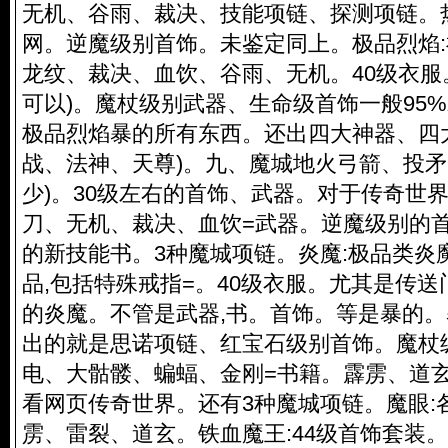
无机、谷雨、裁决、技能项链、探测项链。
网。逆魔级别首饰。未鉴定同上。极品烈焰
龙纹、裁决、血饮、谷雨、无机。40级衣服
可以)。魔杖级别武器、生命级首饰一般95%
极品烈焰暴的所有东西。还出四大神器、四
战、法神、天尊)。九、魔城地火弓箭、投矛
少)。30级左右的首饰、武器。对于传奇世
刀、无机、裁决、血饮=武器。逆魔级别的首饰
的新技能书。3种魔城项链。炎魔:极品类炎
品,包括特殊戒指=。40级衣服。尤其是传送门
的炎魔。不管是武器,书。首饰。等是暴的
出的就是思诺项链、红宝石级别首饰。魔杖
电、大骷髅、蝙蝠、金刚=书籍。霹雳、道
看网页传奇世界。还有3种魔城项链。魔眼:
雳、雷裂、道玄。铁血魔王:44级首饰套装