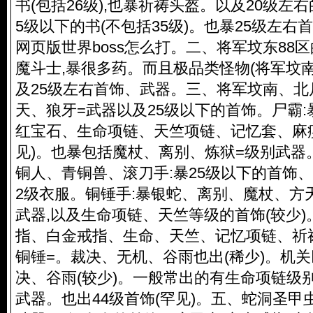
书(包括26级),也暴祈祷头盔。以及20级左
5级以下的书(不包括35级)。也暴25级左
网页版世界boss怎么打。二、将军坟东88
魔斗士,暴很多药。而且极品类怪物(将军坟南
及25级左右首饰、武器。三、将军坟南、北
天、狼牙=武器以及25级以下的首饰。尸霸:
红宝石、生命项链、天竺项链、记忆套、麻痹
见)。也暴包括魔杖、离别、炼狱=级别武器
铜人、青铜兽、滚刀手:暴25级以下的首饰、
2级衣服。铜锤手:暴银蛇、离别、魔杖、方
武器,以及生命项链、天竺等级的首饰(较少)
指、白金戒指、生命、天竺、记忆项链、祈
铜锤=。裁决、无机、谷雨也出(稀少)。机关
决、谷雨(较少)。一般常出的有生命项链级
武器。也出44级首饰(罕见)。五、蛇洞圣甲