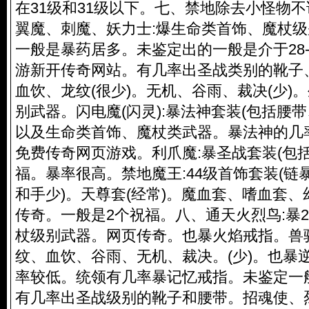
在31级和31级以下。七、禁地除去小怪物
翼魔、刺魔、妖力士:爆生命类首饰、魔杖
一般是暴药居多。未鉴定出的一般是介于28-
游新开传奇网站。有几率出圣战类别的靴子
血饮、龙纹(很少)。无机、谷雨、裁决(少)
别武器。闪电魔(闪灵):暴法神套装(包括腰
以及生命类首饰、魔杖类武器。暴法神的几
免费传奇网页游戏。利爪魔:暴圣战套装(包
福。暴率很高。禁地魔王:44级首饰套装(链
和手少)。天尊套(经常)。魔血套、嗜血套
传奇。一般是2个祝福。八、通天火烈鸟:暴
杖级别武器。网页传奇。也暴火焰戒指。兽
纹、血饮、谷雨、无机、裁决。(少)。也暴
率较低。统领有几率暴记忆戒指。未鉴定一般处
有几率出圣战级别的靴子和腰带。招魂使、