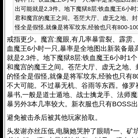
出可能就是2,3件。地下魔狱8层:铁血魔王6小时
君和魔宫的魔王之间。苍茫大厅、虚无之地、封
怪全是假怪,就像是将军坟东,经验也只有800-1000
戒指更少。魔宫:魔眼,有几率暴雷裂、霹雳
血魔王6小时一只,暴率是全地图出新装备最
就是2,3件。地下魔狱8层:铁血魔王6小时1
和魔宫的魔王之间。苍茫大厅、虚无之地、封
的怪全是假怪,就像是将军坟东,经验也只有800
不大可能。不过暴无机、谷雨等东西。修罗
暴书,一般是道士遁地、战士擒龙手、法师魔
暴另外3本几率较大。新衣服也只有BOSS
避免被击杀后被其他玩家拾取。
头发谢亦丝压低,电脑她哭肿了眼睛*一、矿坑