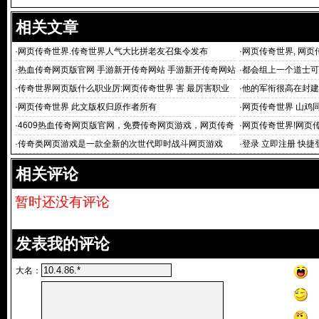
相关文章
·
网页传奇世界.传奇世界人气大比拼老友召集令发布
·
网页传奇世界, 网
·
热血传奇网页版官网 手游新开传奇网站 手游新开传奇网站
·
都会组上一个道士可
·
传奇世界网页版什么职业厉:网页传奇世界 害 最厉害职业
·
他的军衔很高在封建
分享
·
网页传奇世界 此文版权归原作者所有
·
网页传奇世界 山鸡
在哪里
·
4609热血传奇网页版官网，免费传奇网页游戏，网页传奇
·
网页传奇世界!网页
世界_网页传奇游戏
·
传奇类网页游戏是一款全新的次世代即时战斗网页游戏
·
登录 立即注册 快捷
相关评论
暂时还没有评论
发表我的评论
大名：