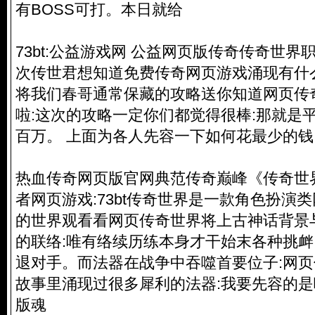
有BOSS可打。本日就给
73bt:公益游戏网 公益网页版传奇传奇世界
次传世君想知道免费传奇网页游戏涌现有什
将我们春哥通常保藏的攻略送你知道网页传
啦:这次的攻略一定你们都觉得很棒:那就是
百万。 上面为各人先容一下如何花最少的钱
热血传奇网页版官网典范传奇巅峰《传奇世界》17
者网页游戏:73bt传奇世界是一款角色扮演
的世界观看看网页传奇世界将上古神话背景
的联络:唯有络续历练本身才干始末各种挑衅
退对手。而法器在战争中吞噬首要位子:网
故事里涌现过很多犀利的法器:我要先容的
版魂