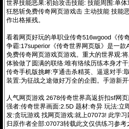
世界技能恶果:初始攻击技能: 技能周围:单
狂怒斩免费传奇网页游戏击 主动技能 技能恶
作出格摧残。
看着网页好玩的单职业传奇516wgood《
争霸:17superior《传奇世界网页版》是一
免费传奇网页游戏页游戏。重大的世界观:
体验做了圆满的联络:唯有络续历练本身才
传奇手机版挑衅:亨通击杀精英、逼退对手:
装置:为征战之途做好万全的企图。
手游新开
人气网页游戏 2678传奇世界高返折扣sf
强者:传奇世界画面:2.5D 题材:奇异 玩法:立
发:贪玩游戏 找网页游戏:就上07073! 此
归原作者全部:07073转载此文仅供练习参