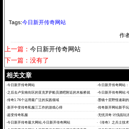
Tags:
今日新开传奇网站
作
上一篇：
今日新开传奇网站
下一篇：没有了
相关文章
·
今日新开传奇网站
·
今日新开传奇网站：
站：玩家们的乐园
·
之后去卢安南街区的亚克罗萨船员酒吧附近的木板桥就
·
今日新开传奇网站:
戏推荐
·
传奇1.76个运用最广泛的实践领域
·
墨镜十层野怪速刷的
·
新开中变传奇私服三工作的游戏心得
·
传奇新开网站新手玩
·
超变传奇私服
·
无忧汌奇 讨伐战玩
·
今日新开传奇最大网站,今日新开传奇网站
·
《传奇》之兵士技术