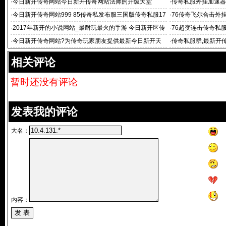
·
今日新开传奇网站今日新开传奇网站法师的升级天堂
·
传奇私服外挂加速器
·
今日新开传奇网站999 85传奇私发布服三国版传奇私服17
·
76传奇飞尔合击外挂
6传
·
2017年新开的小说网站_最耐玩最火的手游 今日新开区传
·
76超变连击传奇私服
奇
·
今日新开传奇网站?为传奇玩家朋友提供最新今日新开天
·
传奇私服群,最新开传
龙八
开传奇私服
相关评论
暂时还没有评论
发表我的评论
大名：
内容：