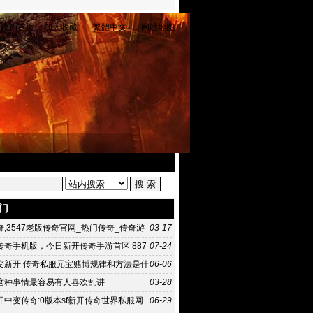
设为首页
加入收藏
繁體中文
网站地图
门
,3547老版传奇官网_热门传奇_传奇游
03-17
好玩
传奇手机版，今日新开传奇手游首区 887
07-24
变手游
变新开 传奇私服元宝赌博规律和方法是什
06-06
这种事情最容易有人喜欢乱讲
03-28
开中变传奇:0版本sf新开传奇世界私服网
06-29