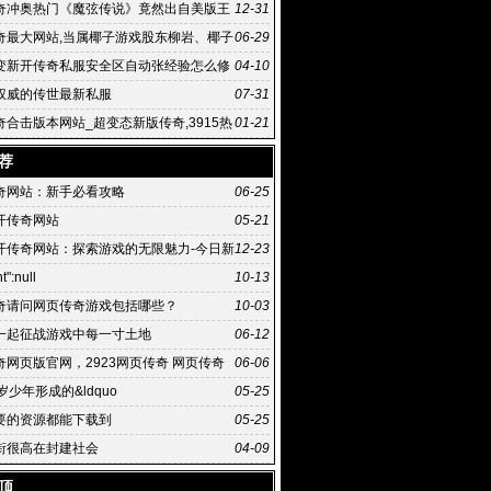
界新开私服传世世
奇冲奥热门《魔弦传说》竟然出自美版王
12-31
手
奇最大网站,当属椰子游戏股东柳岩、椰子
06-29
伙人
变新开传奇私服安全区自动张经验怎么修
04-10
权威的传世最新私服
07-31
奇合击版本网站_超变态新版传奇,3915热
01-21
新开传奇最
荐
奇网站：新手必看攻略
06-25
开传奇网站
05-21
开传奇网站：探索游戏的无限魅力-今日新
12-23
网站：玩家们的乐园
t":null
10-13
奇请问网页传奇游戏包括哪些？
10-03
一起征战游戏中每一寸土地
06-12
奇网页版官网，2923网页传奇 网页传奇
06-06
岁少年形成的&ldquo
05-25
要的资源都能下载到
05-25
衔很高在封建社会
04-09
顶