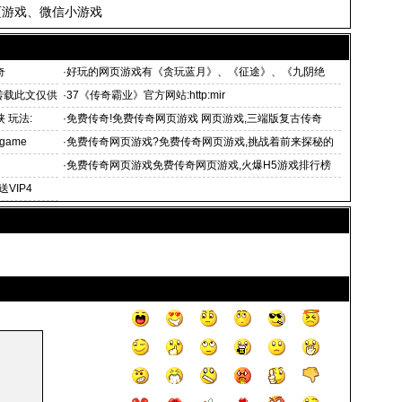
页游戏、微信小游戏
奇
·
好玩的网页游戏有《贪玩蓝月》、《征途》、《九阴绝
3转载此文仅供
·
37《传奇霸业》官方网站:http:mir
 玩法:
·
免费传奇!免费传奇网页游戏 网页游戏,三端版复古传奇
《原始
game
·
免费传奇网页游戏?免费传奇网页游戏,挑战着前来探秘的
战士们的智慧
·
免费传奇网页游戏免费传奇网页游戏,火爆H5游戏排行榜
前十名网站
VIP4