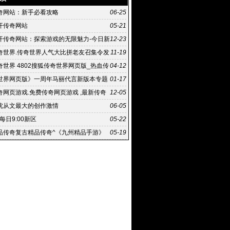
奇网站：新手必看攻略
06-25
开传奇网站
05-21
开传奇网站：探索游戏的无限魅力-今日新
12-23
网站：玩家们的乐园
奇世界.传奇世界人气大比拼老友召集令发
11-19
奇世界 4802搜狐传奇世界网页版_热血传
04-12
版官网
世界网页版》一周年马丽代言新版本专题
01-17
奇网页游戏.免费传奇网页游戏 ,最新传奇
12-05
戏排行榜
沈从文最大的创作激情
06-05
|每日9:00新区
05-22
品传奇复古精品传奇^《九州精品手游》
05-19
跟其他