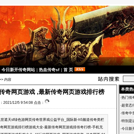
|
今日新开传奇网站
|
热血传奇sf
|
首 页
>> 内容
本类热
传奇网页游戏 ,最新传奇网页游戏排行榜
·
热门传奇
2021/12/5 9:54:08 点击：
戏哪个
·
超变态
1传奇中
·
传奇中
乱世遮天sf绿色游网页传奇世界戏公益平台_国际新-h5频道传奇类栏
么？
·
特别是
奇网页游戏排行榜游戏大全-最新传奇网页游戏排传奇行榜-手机无
·
今日新