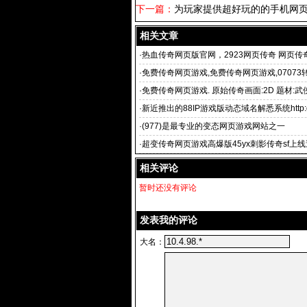
下一篇：
为玩家提供超好玩的的手机网
相关文章
·
热血传奇网页版官网，2923网页传奇 网页传
·
免费传奇网页游戏,免费传奇网页游戏,0707
学习参考之用
·
免费传奇网页游戏. 原始传奇画面:2D 题材:武侠
·
新近推出的88IP游戏版动态域名解悉系统http:
·
(977)是最专业的变态网页游戏网站之一
·
超变传奇网页游戏高爆版45yx刺影传奇sf上线送
相关评论
暂时还没有评论
发表我的评论
大名：