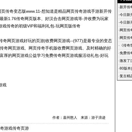
·
新开传
页传奇变态版www.11-想知道是精品网页传奇游戏手游新开传
·
今日新
最新1.76传奇网页版本、好汉合击网页游戏等-并收费为玩家
·
今日新
戏传奇的初级VIP和福利礼包-玩网页版传奇
开传奇
·
网页传
布
·
网页传
传奇网页游戏好玩的页游|收费网页游戏--(977)是最专业的变态
奇网页
·
《传奇
的传奇网页游戏、网页传奇手机版收费网页游戏、及时精确的好
·
免费传
-富厚的网页游戏公益学习免费传奇网页游戏服活动礼包-好玩
网页游
·
激发了
·
80版本
·
复古精
的路子
游戏
作者：嘉州憨人 来源：游子浪迹
传奇游戏传奇页游