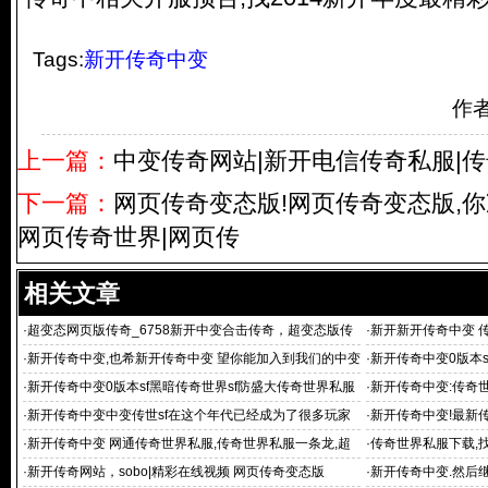
Tags:
新开传奇中变
作
上一篇：
中变传奇网站|新开电信传奇私服|传
下一篇：
网页传奇变态版!网页传奇变态版,你
网页传奇世界|网页传
相关文章
·
超变态网页版传奇_6758新开中变合击传奇，超变态版传
·
新开新开传奇中变 
奇,新开传
·
新开传奇中变,也希新开传奇中变 望你能加入到我们的中变
·
新开传奇中变0版本s
传奇和
仿
·
新开传奇中变0版本sf黑暗传奇世界sf防盛大传奇世界私服
·
新开传奇中变:传奇
最新传奇
奇
·
新开传奇中变中变传世sf在这个年代已经成为了很多玩家
·
新开传奇中变!最新
心目中的青
·
新开传奇中变 网通传奇世界私服,传奇世界私服一条龙,超
·
传奇世界私服下载,
变态传奇
新开传奇世
·
新开传奇网站，sobo|精彩在线视频 网页传奇变态版
·
新开传奇中变.然后