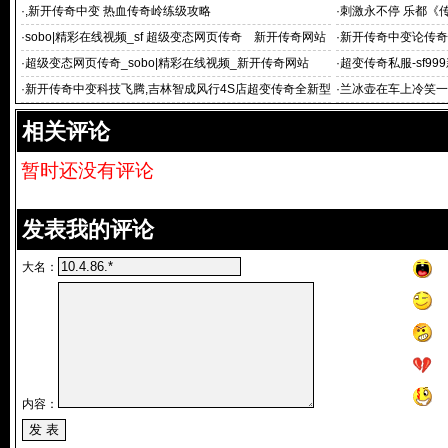
·
,新开传奇中变 热血传奇岭练级攻略
·
刺激永不停 乐都《
体验
·
sobo|精彩在线视频_sf 超级变态网页传奇 新开传奇网站
·
新开传奇中变论传奇
·
超级变态网页传奇_sobo|精彩在线视频_新开传奇网站
·
超变传奇私服-sf9
奇中变
·
新开传奇中变科技飞腾,吉林智成风行4S店超变传奇全新型
·
兰冰壶在车上冷笑一
亮相
相关评论
暂时还没有评论
发表我的评论
大名：
内容：