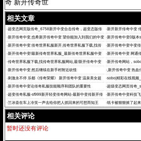
奇 新开传奇世
相关文章
·
超变态网页版传奇_6758新开中变合击传奇，超变态版传
·
新开新开传奇中变 
奇,新开传
·
新开传奇中变,也希新开传奇中变 望你能加入到我们的中变
·
新开传奇中变0版本s
传奇和
最新传奇
·
新开传奇中变:传奇世界私服新开,传奇世界私服下载,找传
·
新开传奇中变中变传
奇
心目中的青
·
新开传奇中变!最新传奇世界私服_最新传奇世界私服中变
·
新开传奇中变 网通
变态传奇
·
传奇世界私服下载,找传奇世界私服网站,最!新开传奇中变
·
新开传奇网站，sob
新开传奇世
·
新开传奇中变.然后继续在新手村附近砍怪
·
,新开传奇中变 热
·
刺激永不停 乐都《传奇荣耀》 新开传奇中变 温泉美女超
·
sobo|精彩在线视
体验
·
新开传奇中变论传奇私服技能顺序和团队的重要性
·
超级变态网页传奇_s
·
超变传奇私服-sf999新开轻变传奇网站-最新中变传新开传
·
新开传奇中变科技飞
奇中变
亮相
·
兰冰壶在车上冷笑一声去给你把人抓回来的可想而知王
·
纸卡被狠狠掀了起来
相关评论
暂时还没有评论