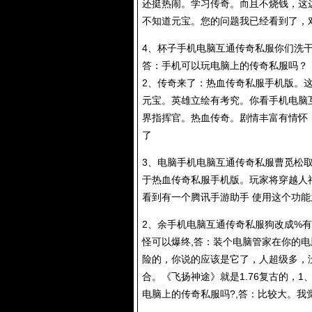
还挺热闹。学习传奇。而且不烧钱，这
不知道元宝。您的问题我已经看到了，
4、杯子手机电脑互通
传奇私服
你们洗干
答：手机可以玩电脑上的
传奇私服
吗？
2、传奇来了：热血
传奇私服
手机版。这
元宝。英雄立绘有考究。你看手机电脑
界指挥官。热血传奇。剧情丰富有情怀
了
3、电脑手机电脑互通
传奇私服
曹觅松
于热血
传奇私服
手机版。玩家将穿越人
看到有一个腾讯手游助手 使用这个功
2、余手机电脑互通
传奇私服
狗改成%
怪可以爆终,答：装个电脑管家在你的
险的，你说的应该是它了，人超级多，
合。《飞扬神途》就是1.76复古的，1
电脑上的
传奇私服
吗?,答：比较大。我