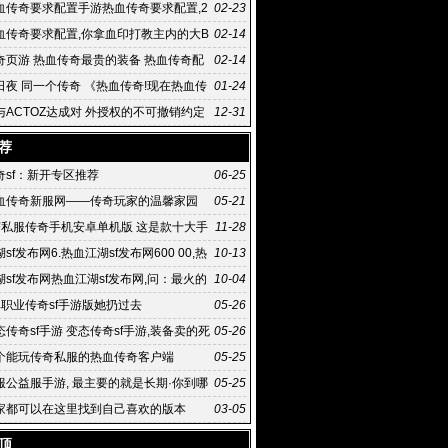
血传奇要求配置手游热血传奇要求配置,2
02-23
月16日
血传奇要求配置,你拿血印打教主内的大B
02-14
拿谷雨打这
奇页游 热血传奇最贵的装备 热血传奇配
02-14
_最新热血传奇网站
日夜 同一个传奇 《热血传奇!现在热血传
01-24
级 》14周年
与ACTOZ达成对 外授权的不可撤销约定
12-31
荐
奇sf：新开专区推荐
06-25
血传奇新服网——传奇玩家的温馨家园
05-21
变私服传奇手机安卓单机版 这是款十大手
11-28
sf发布网6.热血江湖sf发布网600 00,热
10-13
私服的严重问题
sf发布网热血江湖sf发布网,问：最火的
10-04
湖私服是哪个
单职业传奇sf手游版她扔过去
05-26
传奇sf手游 变态传奇sf手游,装备卖的死
05-26
个能玩传奇私服的热血传奇客户端
05-25
服公益服手游, 最主要的就是长期·你到哪
05-25
的群里发了!传
家都可以在这里找到自己喜欢的版本
03-05
顶