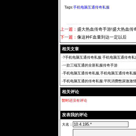
Tags:
手机电脑互通传奇私服
上一篇：
盛大热血传奇手游!盛大热血传
下一篇：
像这种F血量到达一定以后
相关文章
·
?手机电脑互通传奇私服 手机电脑互通传奇私
情况现在
·
一款三端互通的全新私服传奇手游
·
手机电脑互通传奇私服,手机电脑互通传奇私服
通的全新私服传
·
手机电脑互通的传奇私服:平民消费憋尿激激情
相关评论
暂时还没有评论
发表我的评论
大名：