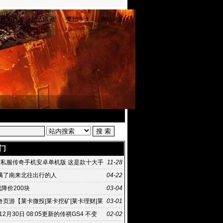
设为首页
加入收藏
繁體中文
网站地图
门
变私服传奇手机安卓单机版 这是款十大手
11-28
满了南来北往出行的人
04-22
就降价200块
03-04
奇页游【莱卡微投|莱卡挖矿|莱卡理财|莱
03-01
云计算挂机软件
年12月30日 08:05更新的传祺GS4 不变
02-02