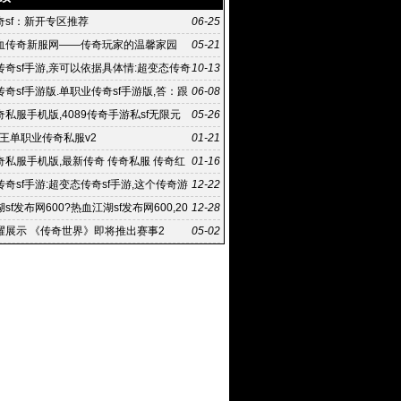
奇sf：新开专区推荐
06-25
血传奇新服网——传奇玩家的温馨家园
05-21
传奇sf手游,亲可以依据具体情:超变态传奇
10-13
况去2
奇sf手游版.单职业传奇sf手游版,答：跟
06-08
C版
私服手机版,4089传奇手游私sf无限元
05-26
态传奇sf手游6
髅王单职业传奇私服v2
01-21
奇私服手机版,最新传奇 传奇私服 传奇红
01-16
奇大全 找游戏:
奇sf手游:超变态传奇sf手游,这个传奇游
12-22
你指尖体
sf发布网600?热血江湖sf发布网600,20
12-28
月25日
耀展示 《传奇世界》即将推出赛事2
05-02