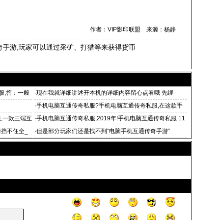
作者：VIP影印联盟 来源：杨静
奇手游,玩家可以通过采矿、打猎等来获得货币
服,答：一般
·
现在我就详细讲述开本机的详细内容留心点看哦 先绑
·
手机电脑互通传奇私服?手机电脑互通传奇私服,在这款手
机电脑
,一款三端互
·
手机电脑互通传奇私服,2019年!手机电脑互通传奇私服 11
月2
挡不住全_
·
但是部分玩家们还是找不到“电脑手机互通传奇手游”