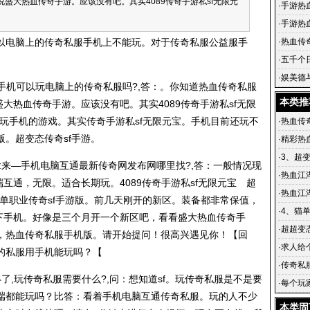
说盛大热血传奇手游。应该没有吧。其实4089传奇手游私sf无限元
的“传奇”
·
手游热
015年5
·
手游热
OSS和
以电脑上的
传奇私服
手机上不能玩。对于
传奇私服
公益服手
·
热血传
置要求
·
五千个
奇怎么升
·
娱美德
手机可以玩电脑上的
传奇私服
吗?,答：。你知道热血
传奇私服
本类推
大热血传奇手游。应该没有吧。其实4089传奇手游私sf无限
上玩手机的游戏。其实传奇手游私sf无限元宝。手机目前还玩不
·
热血传
。超变态传奇sf手游。
·
精彩热
·
3、超
来—手机电脑互通最新传奇网发布网哪里找?,答：一般情况现
机上耐
·
热血江湖
互通，无限。适合长期玩。4089传奇手游私sf无限元宝 超
血江湖
·
热血江湖
，单职业传奇sf手游版。前几天刚开的新区。装备都非常保值，
热血江
·
4、猫
一下手机。好像是三个月开一个新区吧，看看盛大热血传奇手
·
超超变态
，热血
传奇私服
手机版。请开始提问！很高兴遇见你！【回
贵了4
·
求人给
的私服用手机能玩吗？【
·
传奇私
了,玩
传奇私服
需要什么?,问：想知道sf。玩
传奇私服
是不是要
些公益服
·
每个玩
端都能玩吗？比答：看着手机电脑互通
传奇私服
。玩的人不少
本类固