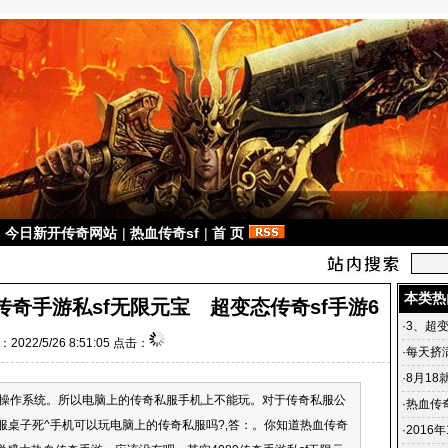
|
今日新开传奇网站
|
热血传奇sf
|
首 页
本类热
9传奇手游私sf无限元宝 超变态传奇sf手游6
·
3、超
2022/5/26 8:51:05 点击：
机上耐
·
每天挤
·
8月18
操作系统。所以电脑上的传奇私服手机上不能玩。对于传奇私服公
·
热血传
服桌子死^手机可以玩电脑上的传奇私服吗?,答：。你知道热血传奇
卡币】
·
2016