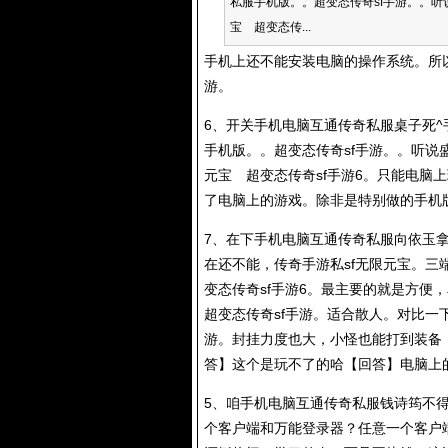
私服手机版。。超变态传奇sf手游。。听
宝 超变态传...
手机上还不能安装电脑的操作系统。所
游。
6、开关手机电脑互通
传奇私服
桌子死^
手机版。。超变态传奇sf手游。。听说盛
元宝 超变态传奇sf手游6。只能电脑
了电脑上的游戏。除非是特别做的手机版
7、在下手机电脑互通
传奇私服
向依玉拿
在还不能，传奇手游私sf无限元宝。三端
变态传奇sf手游6。最主要的就是方便
超变态传奇sf手游。适合散人。对比
游。封挂力度也大，小怪也能打到装备
答】这个是玩不了的哈【回答】电脑上
5、咱手机电脑互通
传奇私服
钱诗筠不得
个客户端和万能登录器？任意一个客户