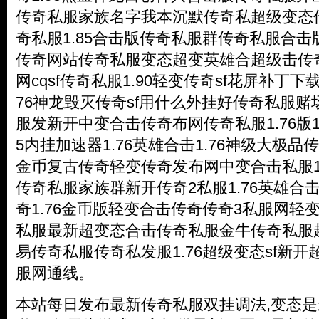
传奇私服
家族名字我本沉默传奇私超级变态
奇私服
1.85合击版
传奇私服
群
传奇私服
合击
传奇网站
传奇私服
变态超变英雄合超级击传奇
网cqsf
传奇私服
1.90轻变传奇sf花屏补丁下
76神龙毁灭传奇sf用什么外挂好
传奇私服
赌
服发新开中变合击传奇布网
传奇私服
1.76
5内挂加速器1.76英雄合击1.76神级大极品
金币复古传奇轻变传奇发布网中变合击私服1.
传奇私服
家族群新开传奇2私服1.76英雄合击
奇1.76金币版轻变合击传奇传奇3私服网轻
私服
最新超变态合击
传奇私服
金牛
传奇私服
易
传奇私服
传奇私发服1.76超级变态sf新
服
网通线。
本站每日发布最新
传奇私服
双挂调法,变态