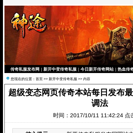
传奇私服发布网
|
新开中变传奇私服
|
今日新开传奇网站
|
热血传奇
您现在的位置：
首页
>>
新开中变传奇私服
>> 内容
超级变态网页传奇本站每日发布
调法
时间：2017/10/11 11:42:24 